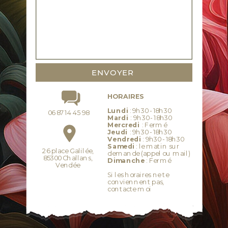
ENVOYER
HORAIRES
Lundi
: 9h30 - 18h30
06 87 14 45 98
Mardi
: 9h30 - 18h30
Mercredi
: Fermé
Jeudi
: 9h30 - 18h30
Vendredi
: 9h30 - 18h30
Samedi
: le matin sur
26 place Galilée,
demande (appel ou mail)
85300 Challans,
Dimanche
: Fermé
Vendée
Si les horaires ne te
conviennent pas,
contacte moi